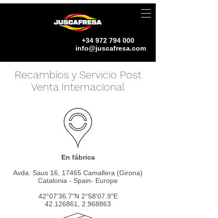
+34 972 794 000
info@juscafresa.com
Recambios y Servicio Post
Venta Internacional
En fábrica
Avda. Saus 16, 17465 Camallera (Girona)
Catalonia - Spain- Europe
42°07'36.7"N 2°58'07.9"E
42.126861
,
2.968863