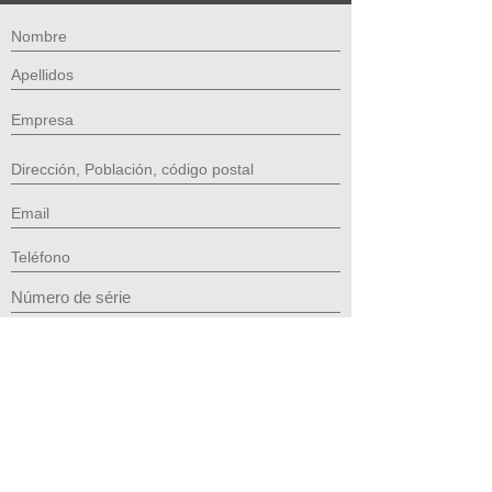
Los datos personales solicitados a través de este formulario son los mínimos necesarios
para tender su solicitud y serán tratados por JUSCAFRESA S.A. domicilio en AVINGUDA
SAUS 16, CAMALLERA (GERONA), 17465 de acuerdo a lo establecido en nuestra POLÍTICA
DE PRIVACIDAD con la finalidad de poder atender cualquier consulta que realice desde
este formulario. Los datos recabados por este formulario no se cederán a terceros salvo por
obligación legal. Le recordamos que usted tiene derecho al acceso, rectificación, limitación
de tratamiento, supresión, portabilidad y oposición al tratamiento de sus datos dirigiendo su