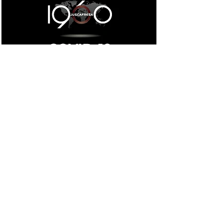
16·03·2020
COVID-19 Medidas
Dentro del conjunto de estas medidas se ha
establecido un nuevo horario de atención al
público via correo electrónico y via telefónica,
de 08:00h a 15:00h a partir de mañana martes
17 de marzo de 2020, así como la restricción
de visitas, las cuales deberán ser aprobadas
por la Dirección, siempre con previo aviso.
+