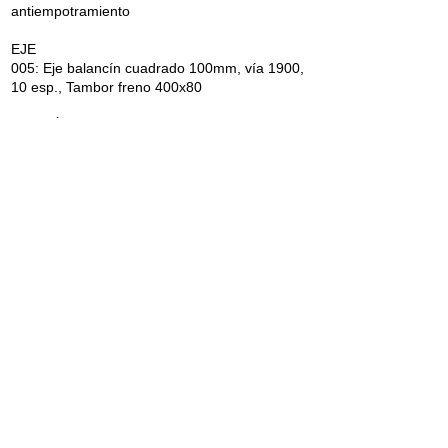
antiempotramiento
EJE
005: Eje balancín cuadrado 100mm, vía 1900,
10 esp., Tambor freno 400x80
NEUMÁTICOS
385/65R22.5 (160F) RENOVADAS
¿Preguntas?
Habla con un especialista por chat o envía
un correo a
info@juscafresa.com
.
​más información >
Exportación internacional
Enviamos a todos los
continentes y ofrecemos servicio post-venta