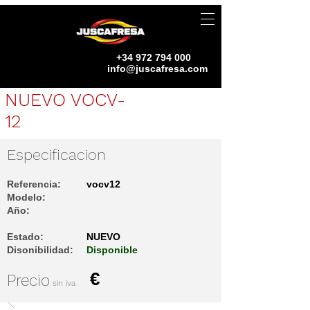
+34 972 794 000
info@juscafresa.com
NUEVO VOCV-
12
Especificacion
Referencia:
vocv12
Modelo:
Año:
Estado:
NUEVO
Disonibilidad:
Disponible
€
Precio
sin iva