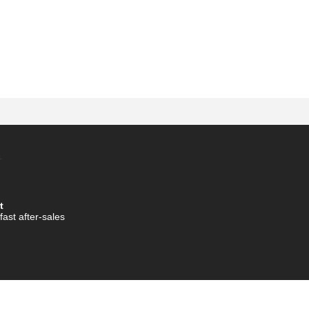
t
fast after-sales