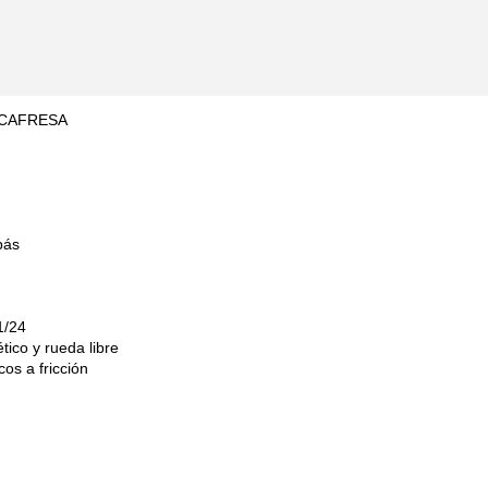
USCAFRESA
pás
1/24
ico y rueda libre
os a fricción