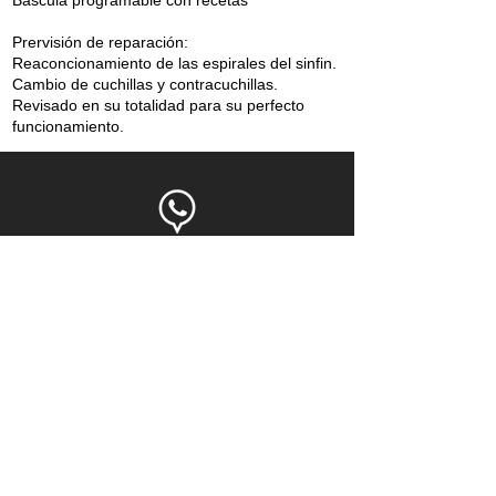
Bascula programable con recetas
Prervisión de reparación:
Reaconcionamiento de las espirales del sinfin.
Cambio de cuchillas y contracuchillas.
Revisado en su totalidad para su perfecto
funcionamiento.
Questions?
Talk to a chat specialist or send an email
to
info@juscafresa.com
.
​more information >
International export
We ship to all continents and offer fast after-
sales service.
​more information >