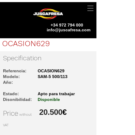
+34 972 794 000
info@juscafresa.com
OCASION629
Specification
Referencia:
OCASION629
Modelo:
​SAM-5 500/113
Año:
Estado:
Apto para trabajar
Disonibilidad:
Disponible
20.500
€
Price
without
VAT