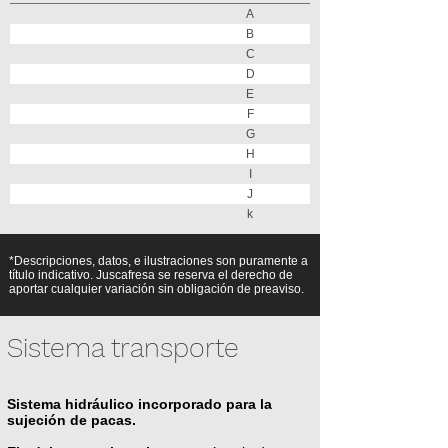
A
B
C
D
E
F
G
H
I
J
k
*Descripciones, datos, e ilustraciones son puramente a
título indicativo. Juscafresa se reserva el derecho de
aportar cualquier variación sin obligación de preaviso.
Sistema transporte
Sistema hidráulico incorporado para la
sujeción de pacas.