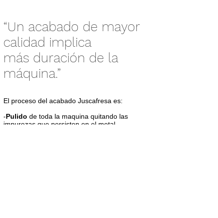
“Un acabado de mayor
calidad implica
más duración de la
máquina.”
El proceso del acabado Juscafresa es:
-
Pulido
de toda la maquina quitando las
impurezas que persisten en el metal.
-
Lavado a presión con líquido antigrasa
especial para obtener mayor agarre de la
imprimación y evitar la corrosión.
-
Lavado a alta presión con agua caliente
para quitar la suciedad del metal y restos de
productos adheridos.
-Aplicación de una
capa de imprimación
de
alta calidad.