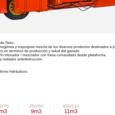
 de Seko.
ogénea y esponjosa mezcla de los diversos productos destinados a pre
dos en términos de producción y salud del ganado.
fín triturador / mezclador con fresa comandado desde plataforma.
y radiador antiobstrucción.
dores hidráulicos.
0/70
450/90
450/110
m3
9m3
11m3