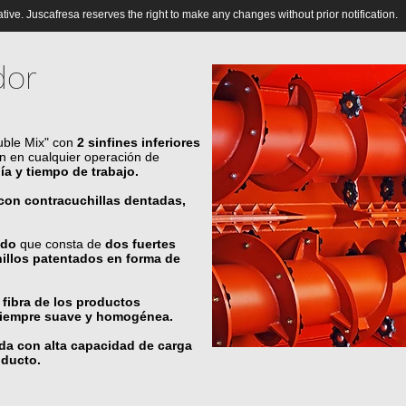
cative. Juscafresa reserves the right to make any changes without prior notification.
dor
uble Mix" con
2 sinfines inferiores
ón en cualquier operación de
ía y tiempo de trabajo.
 con c
ontracuchillas dentadas,
ado
que consta de
dos fuertes
hillos patentados en forma de
 fibra de los productos
 siempre suave y homogénea.
da con alta capacidad de carga
oducto.