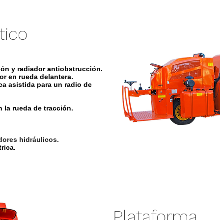
tico
ión y radiador antiobstrucción.
or en rueda delantera.
ca asistida para un radio de
 la rueda de tracción.
dores hidráulicos.
rica.
Plataforma