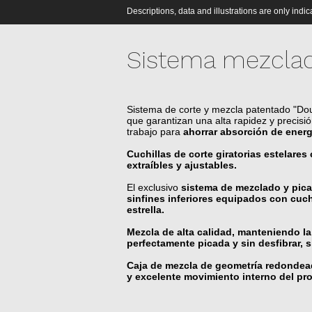
Descriptions, data and illustrations are only indi
Sistema mezcla
Sistema de corte y mezcla patentado "Do
que garantizan una alta rapidez y precisi
trabajo para
ahorrar absorción de energ
Cuchillas de corte giratorias estelares
extraíbles y ajustables.
El exclusivo
sistema de mezclado y pic
sinfines inferiores equipados con cuc
estrella.
Mezcla de alta calidad, manteniendo la
perfectamente picada y sin desfibrar,
Caja de mezcla de geometría redondea
y excelente movimiento interno del pr