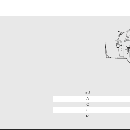
m3
A
C
G
M