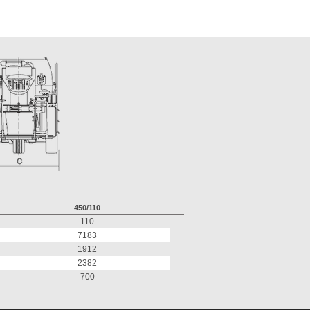
450/110
110
7183
1912
2382
700