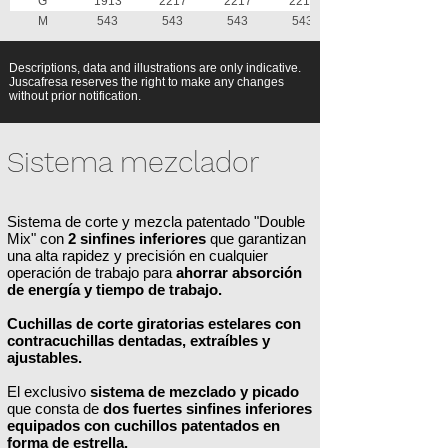
G
1913
2217
2217
2217
M
543
543
543
543
Descriptions, data and illustrations are only indicative.
Juscafresa reserves the right to make any changes
without prior notification.
Sistema mezclador
Sistema de corte y mezcla patentado "Double
Mix" con
2 sinfines inferiores
que garantizan
una alta rapidez y precisión en cualquier
operación de trabajo para
ahorrar absorción
de energía y tiempo de trabajo.
Cuchillas de corte giratorias estelares con
c
ontracuchillas dentadas, extraíbles y
ajustables.
El exclusivo
sistema de mezclado y picado
que consta de
dos fuertes sinfines inferiores
equipados con cuchillos patentados en
forma de estrella.