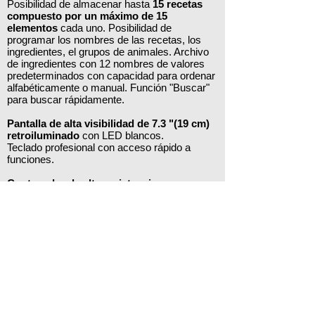
Posibilidad de almacenar hasta
15 recetas
compuesto por un máximo de 15
elementos
cada uno. Posibilidad de
programar los nombres de las recetas, los
ingredientes, el grupos de animales. Archivo
de ingredientes con 12 nombres de valores
predeterminados con capacidad para ordenar
alfabéticamente o manual. Función "Buscar"
para buscar rápidamente.
Pantalla de alta visibilidad de 7.3 "(19 cm)
retroiluminado
con LED blancos.
Teclado profesional con acceso rápido a
funciones.
Contenedor de alta resistencia con nuevo
diseño.
Mayor facilidad de uso gracias a una nueva
navegación simple e intuitiva. Mensajes
claros y completos guían al operador durante
todas las fases de uso.
Disponibles otros modelos superiores en
opción, contactar para más información.