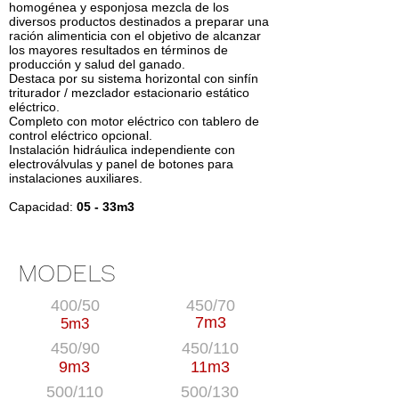
homogénea y esponjosa mezcla de los
diversos productos destinados a preparar una
ración alimenticia con el objetivo de alcanzar
los mayores resultados en términos de
producción y salud del ganado.
Destaca por su sistema horizontal con sinfín
triturador / mezclador estacionario estático
eléctrico.
Completo con motor eléctrico con tablero de
control eléctrico opcional.
Instalación hidráulica independiente con
electroválvulas y panel de botones para
instalaciones auxiliares.
Capacidad:
05 - 33m3
MODELS
400/50
450/70
7m3
5m3
450/90
450/110
9m3
11m3
500/110
500/130