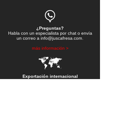
¿Preguntas?
Habla con un especialista por chat o envía
un correo a
info@juscafresa.com
.
​más información >
Exportación internacional
Enviamos a todos los
continentes y ofrecemos servicio post-venta
rápida.
​más información >