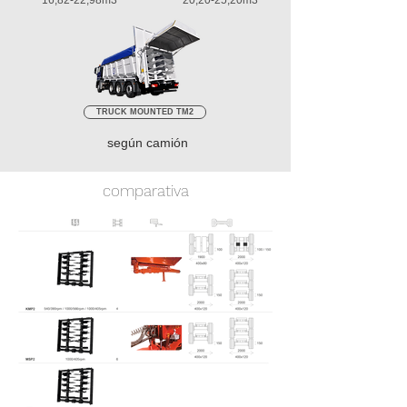
16,82-22,98m3
20,20-25,20m3
TRUCK MOUNTED TM2
según camión
comparativa