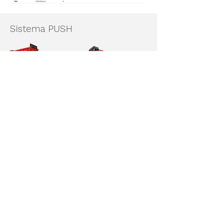
Sistema PUSH
PRÓXIMAMENTE
KING MAXI PLUS PUSH KPUSH
MAXI SUPER PLUS PUSH MPUSH
17,81-22,55m3
21,66-31,29m3
comparativa